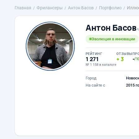
Главная
Фрилансеры
Антон Басов
Портфолио
Иллюс
Антон Басов
›
Эволюция в инновации
РЕЙТИНГ
ОТЗЫВЫ
ПР
1 271
3
-
/1
№ 1 158 в каталоге
Город
Новос
На сайте с
2015 г