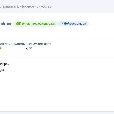
трация и Цифровое искусство
adroom
Паспорт верифицирован
Нейросаммари
ОФЕССИОНАЛИЗМ
КОММУНИКАЦИЯ
-
0
/10
ибирск
ода