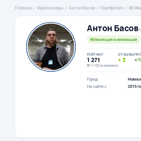
Главная
Фрилансеры
Антон Басов
Портфолио
3D Ин
Антон Басов
›
Эволюция в инновации
РЕЙТИНГ
ОТЗЫВЫ
ПР
1 271
3
-
/1
№ 1 152 в каталоге
Город
Новос
На сайте с
2015 г