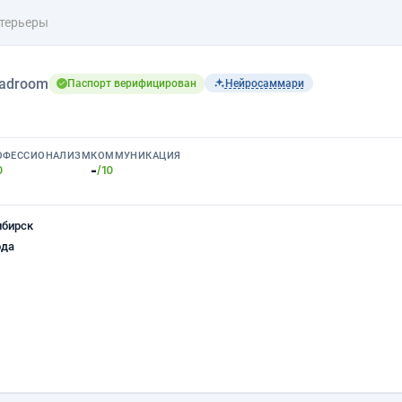
терьеры
adroom
Паспорт верифицирован
Нейросаммари
ОФЕССИОНАЛИЗМ
КОММУНИКАЦИЯ
-
0
/10
ибирск
ода