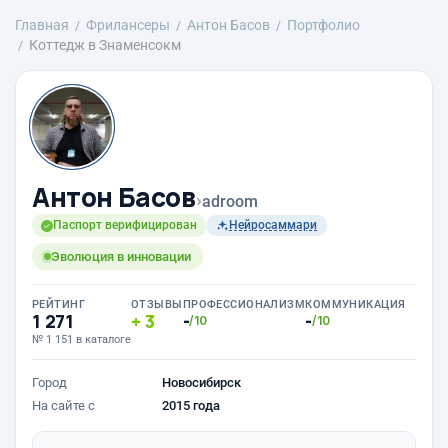
Главная
Фрилансеры
Антон Басов
Портфолио
Коттедж в Знаменсокм
Антон Басов
›
adroom
Паспорт верифицирован
Нейросаммари
Эволюция в инновации
РЕЙТИНГ
ОТЗЫВЫ
ПРОФЕССИОНАЛИЗМ
КОММУНИКАЦИЯ
1 271
3
-
-
/10
/10
№ 1 151 в каталоге
Город
Новосибирск
На сайте с
2015 года