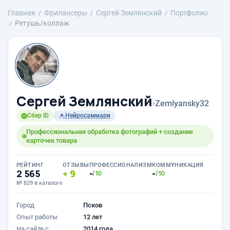
Главная
Фрилансеры
Сергей Землянский
Портфолио
Ретушь/коллаж
Сергей Землянский
›
Zemlyansky32
Сбер ID
Нейросаммари
Профессиональная обработка фотографий + создание
карточек товара
РЕЙТИНГ
ОТЗЫВЫ
ПРОФЕССИОНАЛИЗМ
КОММУНИКАЦИЯ
2 565
9
-
-
/10
/10
№ 829 в каталоге
Город
Псков
Опыт работы
12 лет
На сайте с
2014 года