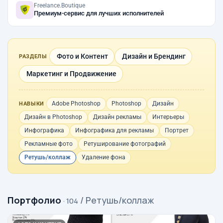
Freelance.Boutique
Премиум-сервис для лучших исполнителей
Фото и Контент
Дизайн и Брендинг
РАЗДЕЛЫ
Маркетинг и Продвижение
Adobe Photoshop
Photoshop
Дизайн
НАВЫКИ
Дизайн в Photoshop
Дизайн рекламы
Интерьеры
Инфографика
Инфографика для рекламы
Портрет
Рекламные фото
Ретуширование фотографий
Ретушь/коллаж
Удаление фона
Портфолио
/ Ретушь/коллаж
· 104