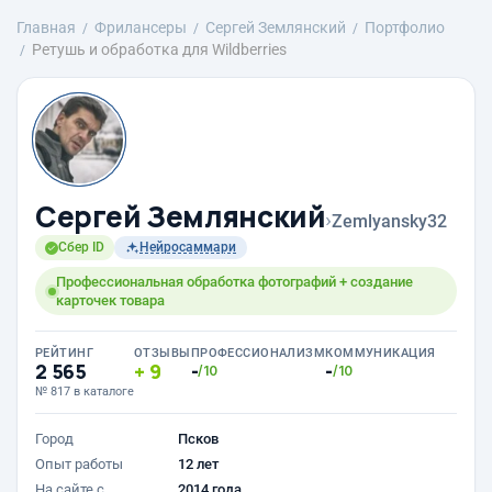
Главная
Фрилансеры
Сергей Землянский
Портфолио
Ретушь и обработка для Wildberries
Сергей Землянский
›
Zemlyansky32
Сбер ID
Нейросаммари
Профессиональная обработка фотографий + создание
карточек товара
РЕЙТИНГ
ОТЗЫВЫ
ПРОФЕССИОНАЛИЗМ
КОММУНИКАЦИЯ
2 565
9
-
-
/10
/10
№ 817 в каталоге
Город
Псков
Опыт работы
12 лет
На сайте с
2014 года