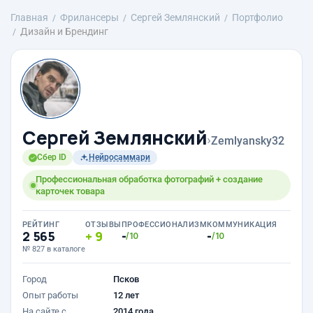
Главная
Фрилансеры
Сергей Землянский
Портфолио
Дизайн и Брендинг
Сергей Землянский
›
Zemlyansky32
Сбер ID
Нейросаммари
Профессиональная обработка фотографий + создание
карточек товара
РЕЙТИНГ
ОТЗЫВЫ
ПРОФЕССИОНАЛИЗМ
КОММУНИКАЦИЯ
2 565
9
-
-
/10
/10
№ 827 в каталоге
Город
Псков
Опыт работы
12 лет
На сайте с
2014 года