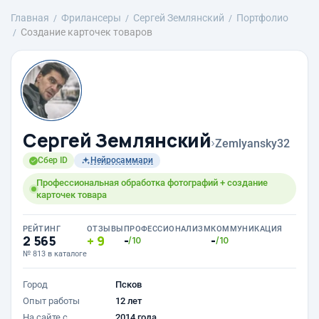
Главная
Фрилансеры
Сергей Землянский
Портфолио
Создание карточек товаров
Сергей Землянский
›
Zemlyansky32
Сбер ID
Нейросаммари
Профессиональная обработка фотографий + создание
карточек товара
РЕЙТИНГ
ОТЗЫВЫ
ПРОФЕССИОНАЛИЗМ
КОММУНИКАЦИЯ
2 565
9
-
-
/10
/10
№ 813 в каталоге
Город
Псков
Опыт работы
12 лет
На сайте с
2014 года