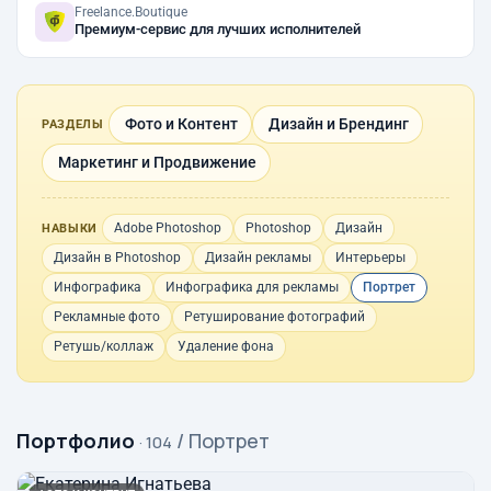
Freelance.Boutique
Премиум-сервис для лучших исполнителей
Фото и Контент
Дизайн и Брендинг
РАЗДЕЛЫ
Маркетинг и Продвижение
Adobe Photoshop
Photoshop
Дизайн
НАВЫКИ
Дизайн в Photoshop
Дизайн рекламы
Интерьеры
Инфографика
Инфографика для рекламы
Портрет
Рекламные фото
Ретуширование фотографий
Ретушь/коллаж
Удаление фона
Портфолио
/ Портрет
· 104