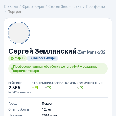
Главная
Фрилансеры
Сергей Землянский
Портфолио
Портрет
Сергей Землянский
›
Zemlyansky32
Сбер ID
Нейросаммари
Профессиональная обработка фотографий + создание
карточек товара
РЕЙТИНГ
ОТЗЫВЫ
ПРОФЕССИОНАЛИЗМ
КОММУНИКАЦИЯ
2 565
9
-
-
/10
/10
№ 842 в каталоге
Город
Псков
Опыт работы
12 лет
На сайте с
2014 года