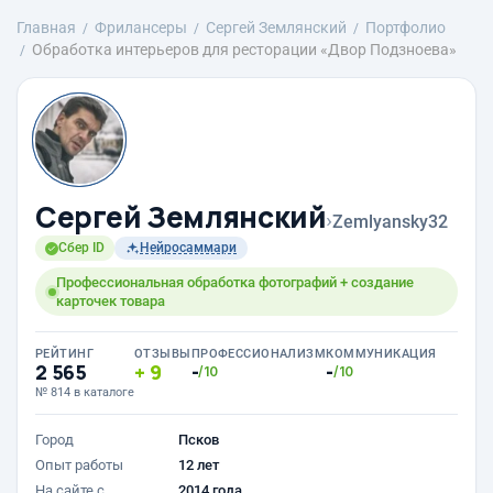
Главная
Фрилансеры
Сергей Землянский
Портфолио
Обработка интерьеров для ресторации «Двор Подзноева»
Сергей Землянский
›
Zemlyansky32
Сбер ID
Нейросаммари
Профессиональная обработка фотографий + создание
карточек товара
РЕЙТИНГ
ОТЗЫВЫ
ПРОФЕССИОНАЛИЗМ
КОММУНИКАЦИЯ
2 565
9
-
-
/10
/10
№ 814 в каталоге
Город
Псков
Опыт работы
12 лет
На сайте с
2014 года