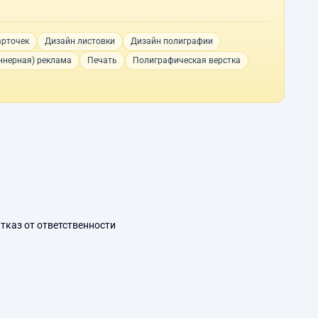
арточек
Дизайн листовки
Дизайн полиграфии
ннерная) реклама
Печать
Полиграфическая верстка
тказ от ответственности