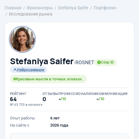
Главная
Фрилансеры
Stefaniya Saifer
Портфолио
Исследование рынка
Stefaniya Saifer
›
ROSNET
Сбер ID
Нейросаммари
Красивые мысли в точных эскизах.
РЕЙТИНГ
ОТЗЫВЫ
ПРОФЕССИОНАЛИЗМ
КОММУНИКАЦИЯ
64
0
-
-
/10
/10
№ 63 753 в каталоге
Опыт работы
6 лет
На сайте с
2026 года