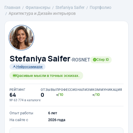
Главная
Фрилансеры
Stefaniya Saifer
Портфолио
Архитектура и Дизайн интерьеров
Stefaniya Saifer
›
ROSNET
Сбер ID
Нейросаммари
Красивые мысли в точных эскизах.
РЕЙТИНГ
ОТЗЫВЫ
ПРОФЕССИОНАЛИЗМ
КОММУНИКАЦИЯ
64
0
-
-
/10
/10
№ 63 774 в каталоге
Опыт работы
6 лет
На сайте с
2026 года