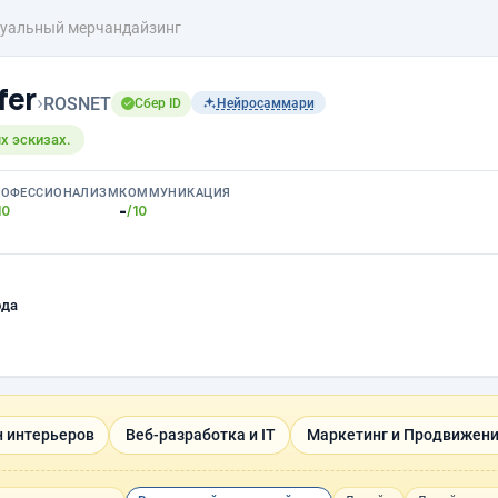
уальный мерчандайзинг
fer
›
ROSNET
Сбер ID
Нейросаммари
х эскизах.
РОФЕССИОНАЛИЗМ
КОММУНИКАЦИЯ
-
10
/10
ода
н интерьеров
Веб-разработка и IT
Маркетинг и Продвижен