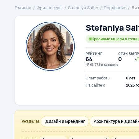
Главная
Фрилансеры
Stefaniya Saifer
Портфолио
Виз
Stefaniya Sai
Красивые мысли в точны
РЕЙТИНГ
ОТЗЫВЫ
П
64
0
-
/
№ 63 773 в каталоге
Опыт работы
6 лет
На сайте с
2026 г
Дизайн и Брендинг
Архитектура и Дизай
РАЗДЕЛЫ