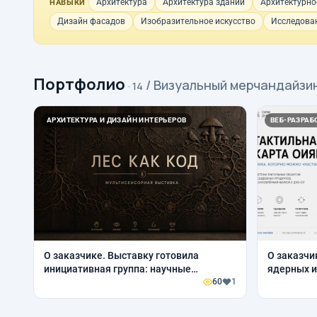
Архитектура
Архитектура зданий
Архитектурно
НАВЫКИ
Дизайн фасадов
Изобразительное искусство
Исследова
Портфолио
/ Визуальный мерчандайзи
· 14
АРХИТЕКТУРА И ДИЗАЙН ИНТЕРЬЕРОВ
ВЕБ-РАЗРАБО
О заказчике. Выставку готовила
О заказчи
инициативная группа: научные
ядерных и
сотрудники Объединенного института
60
1
междунар
ядерных исследований совместно с
исследова
Универсальной библиотекой им. Д. И.
объединяю