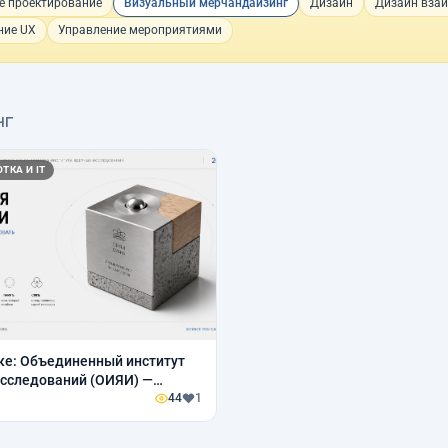
е проектирование
Визуальный мерчандайзинг
Дизайн
Дизайн вза
ние UX
Управление мероприятиями
нг
ТКА И IT
ке: Объединенный институт
сследований (ОИЯИ) —
одная научно-
44
1
тельская организация,
щая учёных из более чем