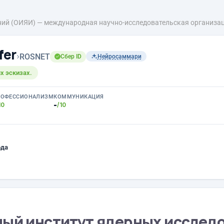
ний (ОИЯИ) — международная научно-исследовательская организаци
fer
›
ROSNET
Сбер ID
Нейросаммари
х эскизах.
РОФЕССИОНАЛИЗМ
КОММУНИКАЦИЯ
-
10
/10
ода
ный институт ядерных исслед