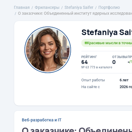
Главная
Фрилансеры
Stefaniya Saifer
Портфолио
О заказчике: Объединенный институт ядерных исследова
Stefaniya Sai
Красивые мысли в точны
РЕЙТИНГ
ОТЗЫВЫ
П
64
0
-
/
№ 63 773 в каталоге
Опыт работы
6 лет
На сайте с
2026 г
Веб-разработка и IT
О заказчике: Объединен