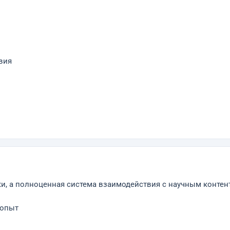
вия
ки, а полноценная система взаимодействия с научным контен
 опыт