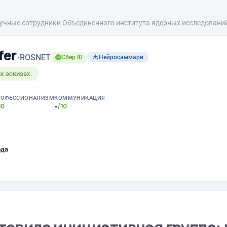
аучные сотрудники Объединенного института ядерных исследований
fer
›
ROSNET
Сбер ID
Нейросаммари
х эскизах.
РОФЕССИОНАЛИЗМ
КОММУНИКАЦИЯ
-
10
/10
ода