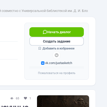
 совместно с Универсальной библиотекой им. Д. И. Бло
Начать диалог
Создать задание
Добавить в избранное
vk.com/justasketch
Пожаловаться на профиль
65
1