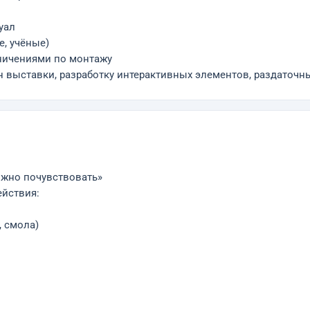
уал
е, учёные)
аничениями по монтажу
 выставки, разработку интерактивных элементов, раздаточны
можно почувствовать»
ействия:
, смола)