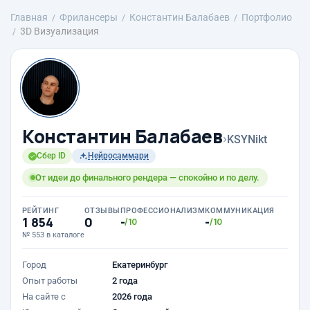
Главная
Фрилансеры
Константин Балабаев
Портфолио
3D Визуализация
Константин Балабаев
›
KSYNikt
Сбер ID
Нейросаммари
От идеи до финального рендера — спокойно и по делу.
РЕЙТИНГ
ОТЗЫВЫ
ПРОФЕССИОНАЛИЗМ
КОММУНИКАЦИЯ
1 854
0
-
-
/10
/10
№ 553 в каталоге
Город
Екатеринбург
Опыт работы
2 года
На сайте с
2026 года