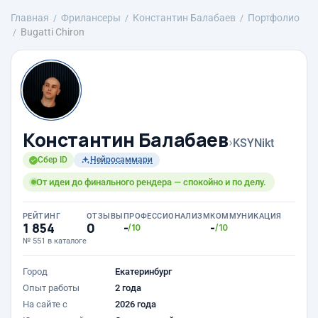
Главная
Фрилансеры
Константин Балабаев
Портфолио
Bugatti Chiron
Константин Балабаев
›
KSYNikt
Сбер ID
Нейросаммари
От идеи до финального рендера — спокойно и по делу.
РЕЙТИНГ
ОТЗЫВЫ
ПРОФЕССИОНАЛИЗМ
КОММУНИКАЦИЯ
1 854
0
-
-
/10
/10
№ 551 в каталоге
Город
Екатеринбург
Опыт работы
2 года
На сайте с
2026 года