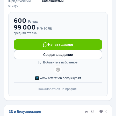
Юридический
Самозанятый
статус
600
₽/час
99 000
₽/месяц
средняя ставка
Начать диалог
Создать задание
Добавить в избранное
www.artstation.com/ksynikt
Пожаловаться на профиль
3D и Визуализация
58
0