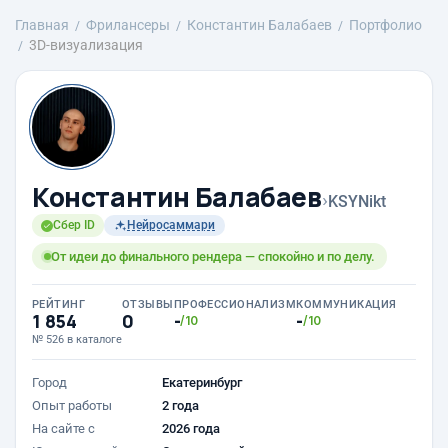
Главная
Фрилансеры
Константин Балабаев
Портфолио
3D-визуализация
Константин Балабаев
›
KSYNikt
Сбер ID
Нейросаммари
От идеи до финального рендера — спокойно и по делу.
РЕЙТИНГ
ОТЗЫВЫ
ПРОФЕССИОНАЛИЗМ
КОММУНИКАЦИЯ
1 854
0
-
-
/10
/10
№ 526 в каталоге
Город
Екатеринбург
Опыт работы
2 года
На сайте с
2026 года