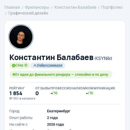
Главная
Фрилансеры
Константин Балабаев
Портфолио
Графический дизайн
Константин Балабаев
›
KSYNikt
Сбер ID
Нейросаммари
От идеи до финального рендера — спокойно и по делу.
РЕЙТИНГ
ОТЗЫВЫ
ПРОФЕССИОНАЛИЗМ
КОММУНИКАЦИЯ
1 854
0
-
-
/10
/10
№ 551 в каталоге
Город
Екатеринбург
Опыт работы
2 года
На сайте с
2026 года