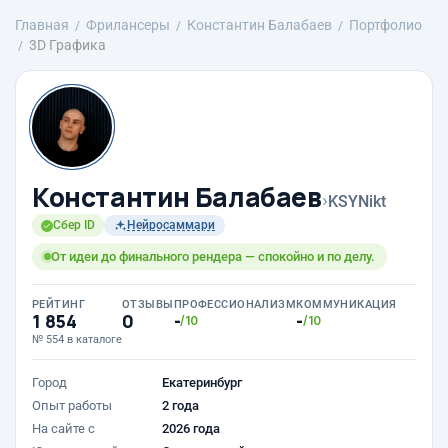
Главная
Фрилансеры
Константин Балабаев
Портфолио
3D Графика
Константин Балабаев
›
KSYNikt
Сбер ID
Нейросаммари
От идеи до финального рендера — спокойно и по делу.
РЕЙТИНГ
ОТЗЫВЫ
ПРОФЕССИОНАЛИЗМ
КОММУНИКАЦИЯ
1 854
0
-
-
/10
/10
№ 554 в каталоге
Город
Екатеринбург
Опыт работы
2 года
На сайте с
2026 года