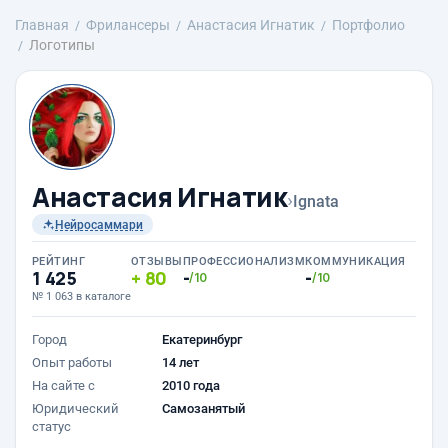
Главная
Фрилансеры
Анастасия Игнатик
Портфолио
Логотипы
Анастасия Игнатик
›
Ignata
Нейросаммари
РЕЙТИНГ
ОТЗЫВЫ
ПРОФЕССИОНАЛИЗМ
КОММУНИКАЦИЯ
1 425
80
-
-
/10
/10
№ 1 063 в каталоге
Город
Екатеринбург
Опыт работы
14 лет
На сайте с
2010 года
Юридический
Самозанятый
статус