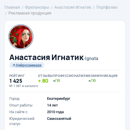
Главная
Фрилансеры
Анастасия Игнатик
Портфолио
Рекламная продукция
Анастасия Игнатик
›
Ignata
Нейросаммари
РЕЙТИНГ
ОТЗЫВЫ
ПРОФЕССИОНАЛИЗМ
КОММУНИКАЦИЯ
1 425
80
-
-
/10
/10
№ 1 087 в каталоге
Город
Екатеринбург
Опыт работы
14 лет
На сайте с
2010 года
Юридический
Самозанятый
статус