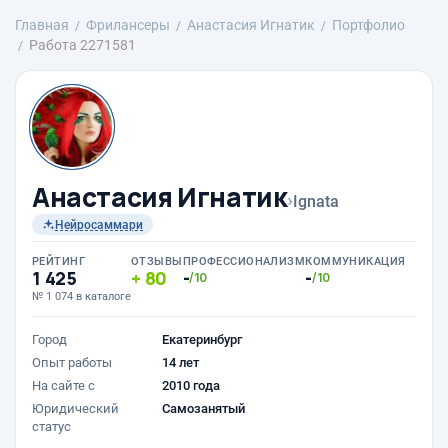
Главная
Фрилансеры
Анастасия Игнатик
Портфолио
Работа 2271581
Анастасия Игнатик
›
Ignata
Нейросаммари
РЕЙТИНГ
ОТЗЫВЫ
ПРОФЕССИОНАЛИЗМ
КОММУНИКАЦИЯ
1 425
80
-
-
/10
/10
№ 1 074 в каталоге
Город
Екатеринбург
Опыт работы
14 лет
На сайте с
2010 года
Юридический
Самозанятый
статус