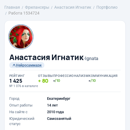
Главная
Фрилансеры
Анастасия Игнатик
Портфолио
Работа 1534724
Анастасия Игнатик
›
Ignata
Нейросаммари
РЕЙТИНГ
ОТЗЫВЫ
ПРОФЕССИОНАЛИЗМ
КОММУНИКАЦИЯ
1 425
80
-
-
/10
/10
№ 1 076 в каталоге
Город
Екатеринбург
Опыт работы
14 лет
На сайте с
2010 года
Юридический
Самозанятый
статус