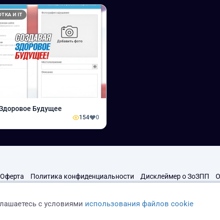
ТКА И IT
 Здоровое Будущее
154
0
Оферта
Политика конфиденциальности
Дисклеймер о ЗоЗПП
О
глашаетесь с условиями
использования файлов cookie