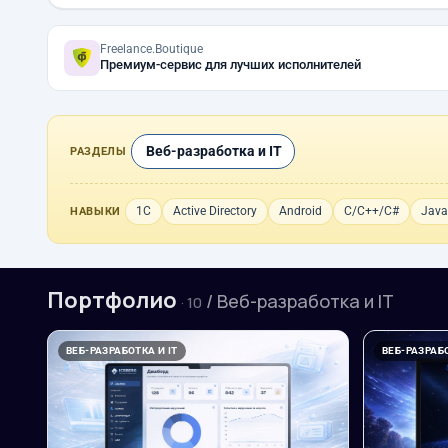
Freelance.Boutique
Премиум-сервис для лучших исполнителей
Веб-разработка и IT
РАЗДЕЛЫ
1С
Active Directory
Android
C/C++/C#
Java
НАВЫКИ
Портфолио
/ Веб-разработка и IT
· 10
ВЕБ-РАЗРАБОТКА И IT
ВЕБ-РАЗРАБО