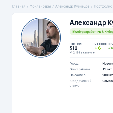
Главная
Фрилансеры
Александр Кузнецов
Портфолио
Александр К
Web-разработчик & Кибе
РЕЙТИНГ
ОТЗЫВЫ
ПР
512
6
-
/1
№ 2 188 в каталоге
Город
Новос
Опыт работы
11 лет
На сайте с
2008 г
Юридический
Самоз
статус