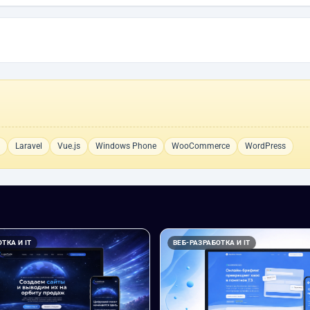
Laravel
Vue.js
Windows Phone
WooCommerce
WordPress
ТКА И IT
ВЕБ-РАЗРАБОТКА И IT