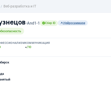
Веб-разработка и IT
узнецов
›
And1-1
Сбер ID
Нейросаммари
рбезопасность
ОФЕССИОНАЛИЗМ
КОММУНИКАЦИЯ
-
0
/10
ибирск
ода
анятый