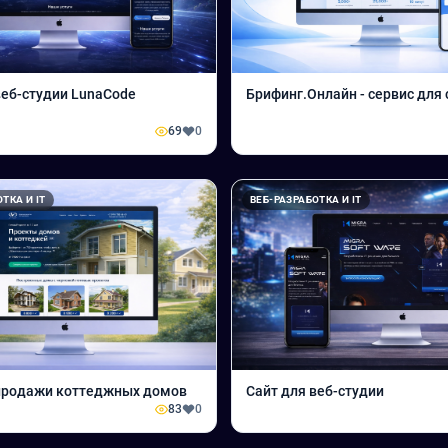
веб-студии LunaCode
Брифинг.Онлайн - сервис для 
69
0
ТКА И IT
ВЕБ-РАЗРАБОТКА И IT
 продажи коттеджных домов
Сайт для веб-студии
83
0