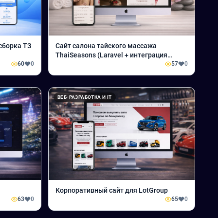
сборка ТЗ
Сайт салона тайского массажа
ThaiSeasons (Laravel + интеграция
60
0
ПрофСалон)
57
0
ВЕБ-РАЗРАБОТКА И IT
Корпоративный сайт для LotGroup
63
0
65
0