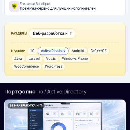
Freelance.Boutique
Премиум-сервис для лучших исполнителей
Веб-разработка и IT
РАЗДЕЛЫ
1С
Active Directory
Android
C/C++/C#
НАВЫКИ
Java
Laravel
Vue.js
Windows Phone
WooCommerce
WordPress
Портфолио
/ Active Directory
· 10
ВЕБ-РАЗРАБОТКА И IT