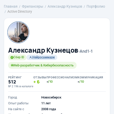
Главная
Фрилансеры
Александр Кузнецов
Портфолио
Active Directory
Александр Кузнецов
›
And1-1
Сбер ID
Нейросаммари
Web-разработчик & Кибербезопасность
РЕЙТИНГ
ОТЗЫВЫ
ПРОФЕССИОНАЛИЗМ
КОММУНИКАЦИЯ
512
6
-
-
/10
/10
№ 2 196 в каталоге
Город
Новосибирск
Опыт работы
11 лет
На сайте с
2008 года