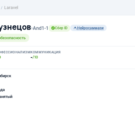
Laravel
узнецов
›
And1-1
Сбер ID
Нейросаммари
рбезопасность
ОФЕССИОНАЛИЗМ
КОММУНИКАЦИЯ
-
0
/10
ибирск
ода
анятый