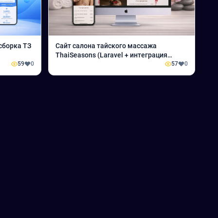
сборка ТЗ
Сайт салона тайского массажа
ThaiSeasons (Laravel + интеграция
59
0
ПрофСалон)
57
0