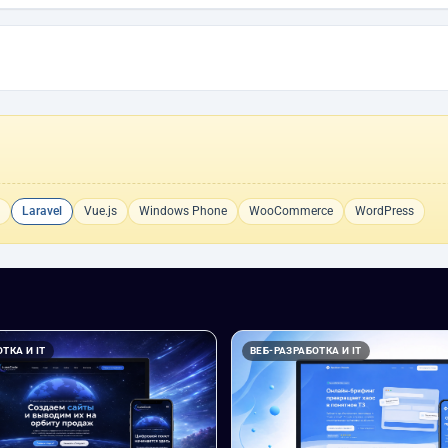
Laravel
Vue.js
Windows Phone
WooCommerce
WordPress
ТКА И IT
ВЕБ-РАЗРАБОТКА И IT