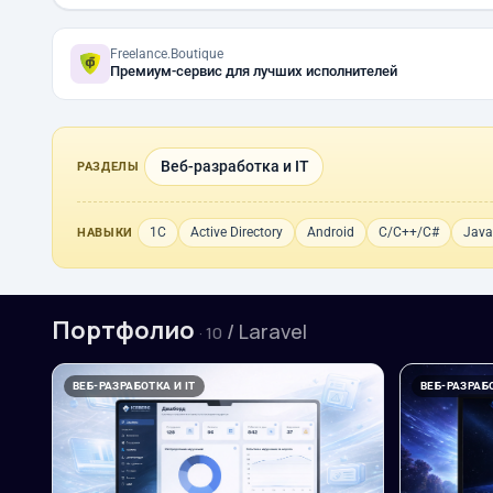
Freelance.Boutique
Премиум-сервис для лучших исполнителей
Веб-разработка и IT
РАЗДЕЛЫ
1С
Active Directory
Android
C/C++/C#
Java
НАВЫКИ
Портфолио
/ Laravel
· 10
ВЕБ-РАЗРАБОТКА И IT
ВЕБ-РАЗРАБО