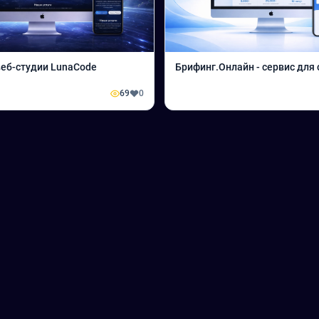
веб-студии LunaCode
Брифинг.Онлайн - сервис для 
69
0