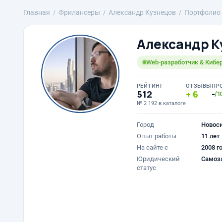
Главная
Фрилансеры
Александр Кузнецов
Портфолио
Александр К
Web-разработчик & Кибе
РЕЙТИНГ
ОТЗЫВЫ
ПР
512
6
-
/1
№ 2 192 в каталоге
Город
Новос
Опыт работы
11 лет
На сайте с
2008 г
Юридический
Самоз
статус