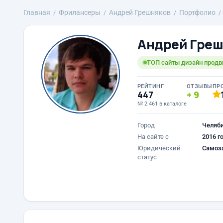
Главная
Фрилансеры
Андрей Грешняков
Портфолио
Андрей Греш
ТОП сайты дизайн прод
РЕЙТИНГ
ОТЗЫВЫ
ПР
447
9
№ 2 461 в каталоге
Город
Челяб
На сайте с
2016 г
Юридический
Самоз
статус