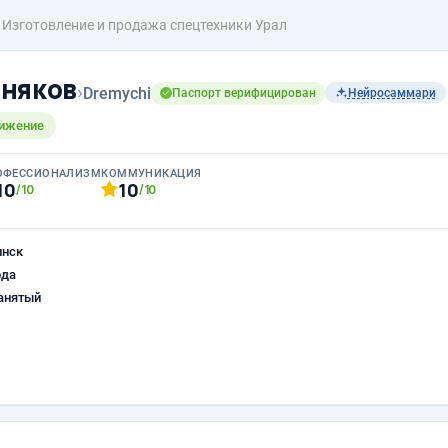
Изготовление и продажа спецтехники Урал
няков
›
Dremychi
Паспорт верифицирован
Нейросаммари
вижение
ОФЕССИОНАЛИЗМ
КОММУНИКАЦИЯ
10
10
/10
/10
инск
ода
анятый