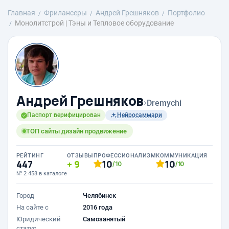
Главная
Фрилансеры
Андрей Грешняков
Портфолио
Монолитстрой | Тэны и Тепловое оборудование
Андрей Грешняков
›
Dremychi
Паспорт верифицирован
Нейросаммари
ТОП сайты дизайн продвижение
РЕЙТИНГ
ОТЗЫВЫ
ПРОФЕССИОНАЛИЗМ
КОММУНИКАЦИЯ
447
9
10
10
/10
/10
№ 2 458 в каталоге
Город
Челябинск
На сайте с
2016 года
Юридический
Самозанятый
статус