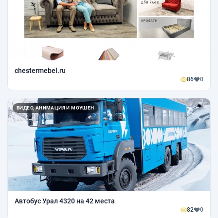
chestermebel.ru
86
0
ВИДЕО, АНИМАЦИЯ И МОУШЕН
Автобус Урал 4320 на 42 места
82
0