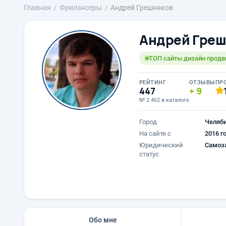
Главная
Фрилансеры
Андрей Грешняков
Андрей Греш
ТОП сайты дизайн прод
РЕЙТИНГ
ОТЗЫВЫ
ПР
447
9
№ 2 462 в каталоге
Город
Челяб
На сайте с
2016 г
Юридический
Самоз
статус
Обо мне