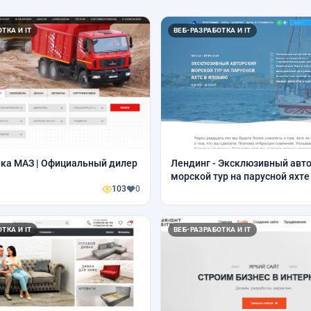
ТКА И IT
ВЕБ-РАЗРАБОТКА И IT
ка МАЗ | Официальный дилер
Лендинг - Эксклюзивный авт
морской тур на парусной яхте
103
0
ТКА И IT
ВЕБ-РАЗРАБОТКА И IT