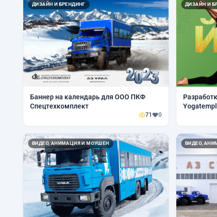
ДИЗАЙН И БРЕНДИНГ
ДИЗАЙН И Б
Баннер на календарь для ООО ПКФ
Разработк
Спецтехкомплект
Yogatempl
71
0
ВИДЕО, АНИМАЦИЯ И МОУШЕН
ВИДЕО, АН