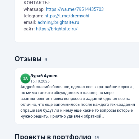
КОНТАКТЫ:
whatsapp:
https://wa.me/79514435703
telegram:
https://t.me/dremychi
email:
admin@brightsite.ru
сайт:
https://brightsite.ru/
Отзывы
· 9
Зураб Аушев
15.10.2025
Андрей спасибо большое, сделал все в кратчайшие сроки ,
по мимо того что обсуждалось в начале, по мере
возникновения новых вопросов и заданий сделал все на
отлично, что ещё запомнилось после каждого техн.задания
спрашивал будут ли к нему ещё какие то вопросы которые
нужно решить. Приятно удивлён обратной…
Проекты в портфолио
· 18