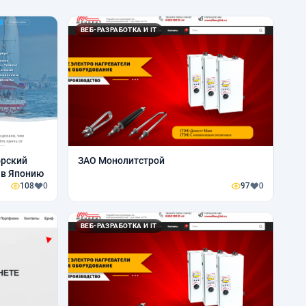
ВЕБ-РАЗРАБОТКА И IT
орский
ЗАО Монолитстрой
 в Японию
108
0
97
0
ВЕБ-РАЗРАБОТКА И IT