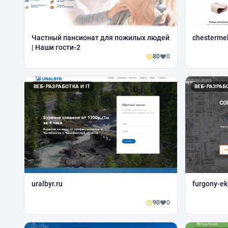
Частный пансионат для пожилых людей
chestermeb
| Наши гости-2
80
0
ВЕБ-РАЗРАБОТКА И IT
ВЕБ-РАЗРАБО
uralbyr.ru
furgony-ek
90
0