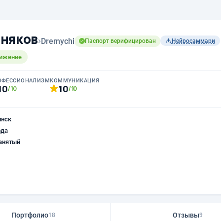
няков
›
Dremychi
Паспорт верифицирован
Нейросаммари
вижение
ОФЕССИОНАЛИЗМ
КОММУНИКАЦИЯ
10
10
/10
/10
инск
ода
анятый
Портфолио
Отзывы
18
9