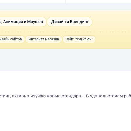
о, Анимация и Моушен
Дизайн и Брендинг
изайн сайтов
Интернет магазин
Сайт "под ключ"
етинг, активно изучаю новые стандарты. С удовольствием ра