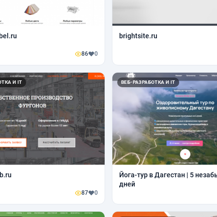
el.ru
brightsite.ru
86
0
ТКА И IT
ВЕБ-РАЗРАБОТКА И IT
b.ru
Йога-тур в Дагестан | 5 нез
дней
87
0