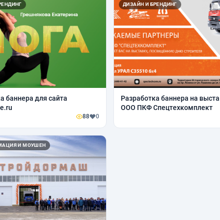
РЕНДИНГ
ДИЗАЙН И БРЕНДИНГ
а баннера для сайта
Разработка баннера на выста
e.ru
ООО ПКФ Спецтехкомплект
88
0
ИМАЦИЯ И МОУШЕН