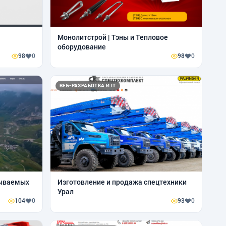
Монолитстрой | Тэны и Тепловое
оборудование
98
0
98
0
ВЕБ-РАЗРАБОТКА И IT
абываемых
Изготовление и продажа спецтехники
Урал
104
0
93
0