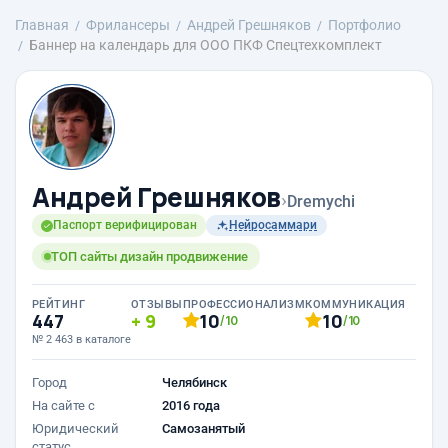
Главная
Фрилансеры
Андрей Грешняков
Портфолио
Баннер на календарь для ООО ПКФ Спецтехкомплект
Андрей Грешняков
›
Dremychi
Паспорт верифицирован
Нейросаммари
ТОП сайты дизайн продвижение
РЕЙТИНГ
ОТЗЫВЫ
ПРОФЕССИОНАЛИЗМ
КОММУНИКАЦИЯ
447
9
10
10
/10
/10
№ 2 463 в каталоге
Город
Челябинск
На сайте с
2016 года
Юридический
Самозанятый
статус