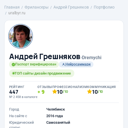
Главная
Фрилансеры
Андрей Грешняков
Портфолио
uralbyr.ru
Андрей Грешняков
›
Dremychi
Паспорт верифицирован
Нейросаммари
ТОП сайты дизайн продвижение
РЕЙТИНГ
ОТЗЫВЫ
ПРОФЕССИОНАЛИЗМ
КОММУНИКАЦИЯ
447
9
10
10
/10
/10
№ 2 458 в каталоге
Город
Челябинск
На сайте с
2016 года
Юридический
Самозанятый
статус