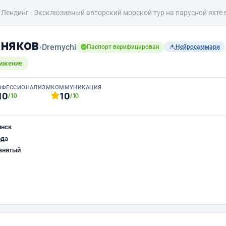
Лендинг - Эксклюзивный авторский морской тур на парусной яхте
няков
›
Dremychi
Паспорт верифицирован
Нейросаммари
вижение
ОФЕССИОНАЛИЗМ
КОММУНИКАЦИЯ
10
10
/10
/10
инск
ода
анятый