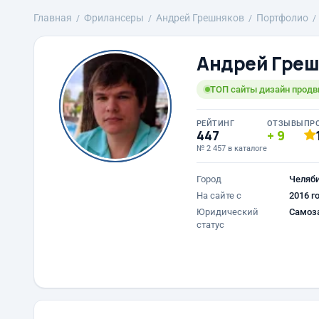
Главная
Фрилансеры
Андрей Грешняков
Портфолио
Андрей Греш
ТОП сайты дизайн прод
РЕЙТИНГ
ОТЗЫВЫ
ПР
447
9
№ 2 457 в каталоге
Город
Челяб
На сайте с
2016 г
Юридический
Самоз
статус