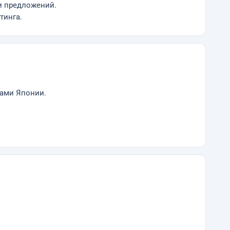
и предложений.
тинга.
жами Японии.