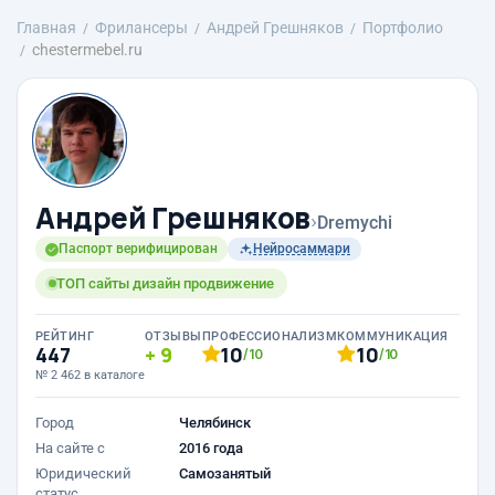
Главная
Фрилансеры
Андрей Грешняков
Портфолио
chestermebel.ru
Андрей Грешняков
›
Dremychi
Паспорт верифицирован
Нейросаммари
ТОП сайты дизайн продвижение
РЕЙТИНГ
ОТЗЫВЫ
ПРОФЕССИОНАЛИЗМ
КОММУНИКАЦИЯ
447
9
10
10
/10
/10
№ 2 462 в каталоге
Город
Челябинск
На сайте с
2016 года
Юридический
Самозанятый
статус