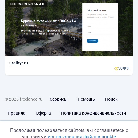
ВЕБ-РАЗРАБОТКА И IT
uralbyr.ru
90
0
© 2026 freelance.ru
Сервисы
Помощь
Поиск
Правила
Оферта
Политика конфиденциальности
Дисклеймер о ЗоЗПП
Отказ от ответственности
Продолжая пользоваться сайтом, вы соглашаетесь с
условиями
использования файлов cookie