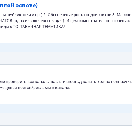
нной основе)
аны, публикации и пр.) 2. Обеспечение роста подписчиков 3. Массо
х задач). Ищем самостоятельного специалиста,
ориентированного на результат. Нам нужны реальные лиды с TG. ТАБАЧНАЯ ТЕМАТИКА!
мо проверить все каналы на активность, указать кол-во подписчик
змещения постов/рекламы в канале.