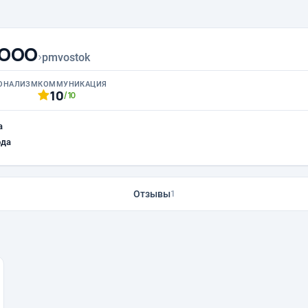
 ООО
›
pmvostok
ОНАЛИЗМ
КОММУНИКАЦИЯ
10
/10
а
ода
Отзывы
1