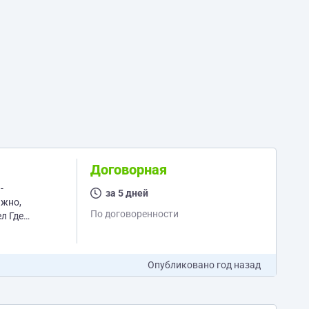
Договорная
-
за 5 дней
ажно,
По договоренности
Опубликовано
год назад