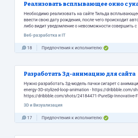
Реализовать всплывающее окно с ука
Необходимо реализовать на сайте Тильда всплывающее окно подтверждения во
ввести свою дату рождения, после чего происходит авт
либо видит уведомление о невозможности совершить с ним каких-либо действий. Ок
Веб-разработка и IT
18
Предпочтения к исполнителю:
Разработать 3д-анимацию для сайта
Нужно разработать 3д-модель пачки сигарет с анимацией для сайта. Референсы: - https://dribbble.
energy-3D-stylized-loop-animation - https://dribbble.com
3D и Визуализация
17
Предпочтения к исполнителю: