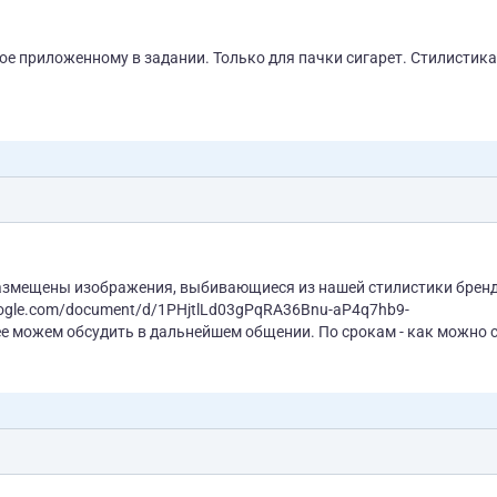
е приложенному в задании. Только для пачки сигарет. Стилистика
размещены изображения, выбивающиеся из нашей стилистики бренд
google.com/document/d/1PHjtlLd03gPqRA36Bnu-aP4q7hb9-
YcWiNAggXVosIM/edit?usp=sharing Всего 8 шт. Подробнее можем обсудить в дальнейшем общении. По 