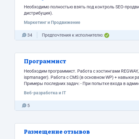
Необходимо полностью взять под контроль SEO-продвижение сайта. Вывести 
дистрибуция).
Маркетинг и Продвижение
34
Предпочтения к исполнителю:
Программист
Необходим программист. Работа с хостингами REGWAY, inferno, CloudFlare, РЕГ.ру Работа с базами данных (в основном на
ispmanager). Работа с CMS (в основном WP) + навыки 
Примеры последних задач: - При попытке входа в адми
ссылочной массы - Заменить название старых доменов н
Веб-разработка и IT
5
Размещение отзывов