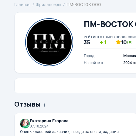
Главная
Фрилансеры
ПМ-ВОСТОК ООО
ПМ-ВОСТОК
РЕЙТИНГ
ОТЗЫВЫ
ПРОФЕССИ
35
1
10
/10
Город
Москв
На сайте с
2024 г
Отзывы
· 1
Екатерина Егорова
07.10.2024
Очень классный заказчик, всегда на связи, задания