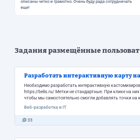
описаны четко и грамотно. Очень буду рада сотрудничать
еще!
Задания размещённые пользова
Разработать интерактивную карту на 
Необходимо разработать интерактивную кастомизирован
https://belis.ru/ Метки не стандартные. При клике на 
чтобы мы самостоятельно смогли добавлять точки на карту. Пример реализации по механике - https://store.plonq.ru/
купить)
Веб-разработка и IT
33