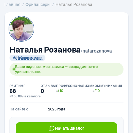
Главная
Фрилансеры
Наталья Розанова
Наталья Розанова
›
natarozanova
Нейросаммари
Ваше видение, мои навыки — создадим нечто
удивительное.
РЕЙТИНГ
ОТЗЫВЫ
ПРОФЕССИОНАЛИЗМ
КОММУНИКАЦИЯ
68
0
-
-
/10
/10
№ 55 889 в каталоге
На сайте с
2025 года
Начать диалог