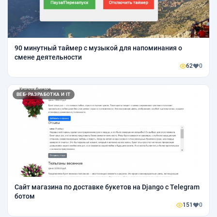
90 минутный таймер с музыкой для напоминания о
смене деятельности
62
0
ВЕБ-РАЗРАБОТКА И IT
Сайт магазина по доставке букетов на Django с Telegram
ботом
151
0