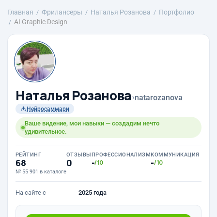
Главная
Фрилансеры
Наталья Розанова
Портфолио
AI Graphic Design
Наталья Розанова
›
natarozanova
Нейросаммари
Ваше видение, мои навыки — создадим нечто
удивительное.
РЕЙТИНГ
ОТЗЫВЫ
ПРОФЕССИОНАЛИЗМ
КОММУНИКАЦИЯ
68
0
-
-
/10
/10
№ 55 901 в каталоге
На сайте с
2025 года