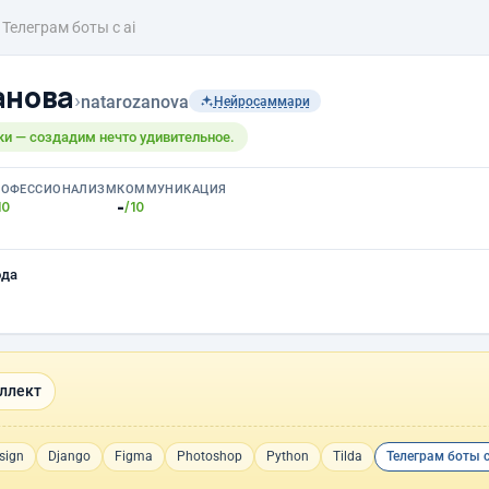
Телеграм боты с ai
анова
›
natarozanova
Нейросаммари
ки — создадим нечто удивительное.
РОФЕССИОНАЛИЗМ
КОММУНИКАЦИЯ
-
10
/10
ода
ллект
sign
Django
Figma
Photoshop
Python
Tilda
Телеграм боты с