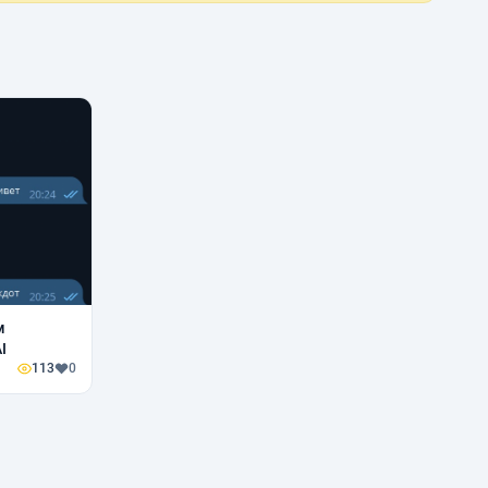
м
I
113
0