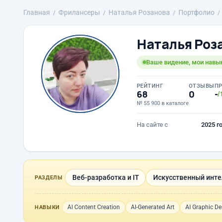
Главная
Фрилансеры
Наталья Розанова
Портфолио
Наталья Роз
Ваше видение, мои навы
РЕЙТИНГ
ОТЗЫВЫ
П
68
0
-
/
№ 55 900 в каталоге
На сайте с
2025 г
Веб-разработка и IT
Искусственный инте
РАЗДЕЛЫ
AI Content Creation
AI-Generated Art
AI Graphic De
НАВЫКИ