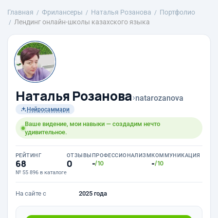
Главная
Фрилансеры
Наталья Розанова
Портфолио
Лендинг онлайн-школы казахского языка
Наталья Розанова
›
natarozanova
Нейросаммари
Ваше видение, мои навыки — создадим нечто
удивительное.
РЕЙТИНГ
ОТЗЫВЫ
ПРОФЕССИОНАЛИЗМ
КОММУНИКАЦИЯ
68
0
-
-
/10
/10
№ 55 896 в каталоге
На сайте с
2025 года