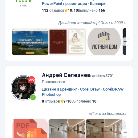
1 000 ₽
PowerPoint презентации · Баннеры
/ час
112
отзывов
10
/
10
Выполнено
166
Дизайнер-копирайтер! Опыт с 2009 г.
❯
Андрей Селезнев
› andrew8701
Прокопьевск
Дизайн и Брендинг · Corel Draw · CorelDRAW ·
Photoshop
8
отзывов
9
/
10
Выполнено
10
«Люкс за бесценок»
❯