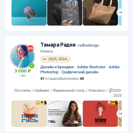
❯
Тамара Радке
› radkedesign
Ижевск
2025, 2024, 2023, 2022, 2021, 2020
Дизайн и Брендинг · Adobe Illustrator · Adobe
3 000 ₽
Photoshop · Графический дизайн
/ час
47
отзывов
Выполнено
40
Логотипы / Нейминг / Фирменный стиль / Упаковка / 🏆2020-
2025
❯