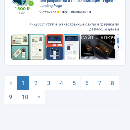
Веб-разработка и IT · 2D анимация · Figma ·
Landing Page
1 500 ₽
9
отзывов
10
/
9
Выполнено
10
/ час
+79200347899 🎯 Качественные сайты и графика по
разумным ценам
❯
«
1
2
3
4
5
6
7
8
9
10
»