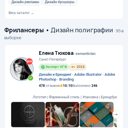
Дизайн рекламы
Дизайн брошюры
Весь каталог →
Фрилансеры
•
Дизайн полиграфии
· 95 в
выборке
Елена Тюкова
› semanticlan
Санкт-Петербург
Эксперт НГФ
2024
Дизайн и Брендинг · Adobe Illustrator · Adobe
Photoshop · Branding
478
отзывов
10
/
10
Выполнено
246
Логотип | Фирменный стиль | Упаковка | Брендбук
❯