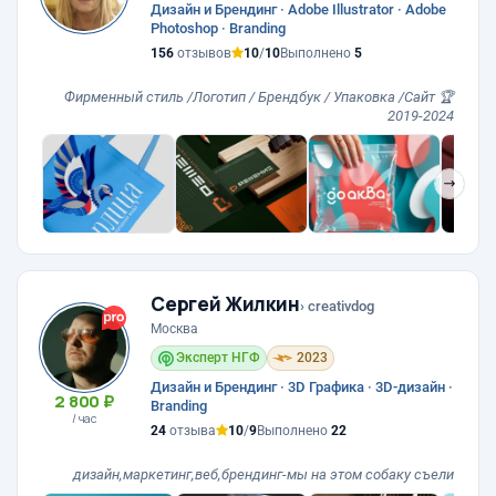
Дизайн и Брендинг · Adobe Illustrator · Adobe
Photoshop · Branding
156
отзывов
10
/
10
Выполнено
5
Фирменный стиль /Логотип / Брендбук / Упаковка /Сайт 🏆
2019-2024
❯
Сергей Жилкин
› creativdog
Москва
Эксперт НГФ
2023
Дизайн и Брендинг · 3D Графика · 3D-дизайн ·
2 800 ₽
Branding
/ час
24
отзыва
10
/
9
Выполнено
22
дизайн,маркетинг,веб,брендинг-мы на этом собаку съели