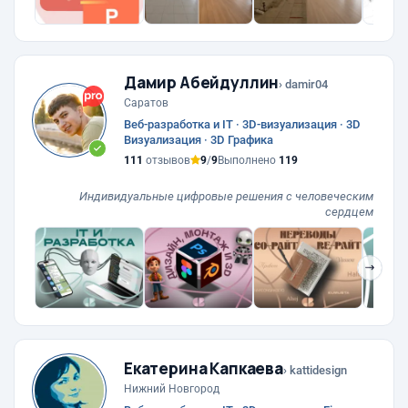
Дамир Абейдуллин
› damir04
Саратов
Веб-разработка и IT · 3D-визуализация · 3D
Визуализация · 3D Графика
111
отзывов
9
/
9
Выполнено
119
Индивидуальные цифровые решения с человеческим
сердцем
❯
Екатерина Капкаева
› kattidesign
Нижний Новгород