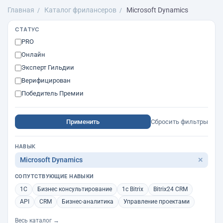
Главная
Каталог фрилансеров
Microsoft Dynamics
СТАТУС
PRO
Онлайн
Эксперт Гильдии
Верифицирован
Победитель Премии
Применить
Сбросить фильтры
НАВЫК
Microsoft Dynamics
✕
СОПУТСТВУЮЩИЕ НАВЫКИ
1С
Бизнес консультирование
1с Bitrix
Bitrix24 CRM
API
CRM
Бизнес-аналитика
Управление проектами
Весь каталог →