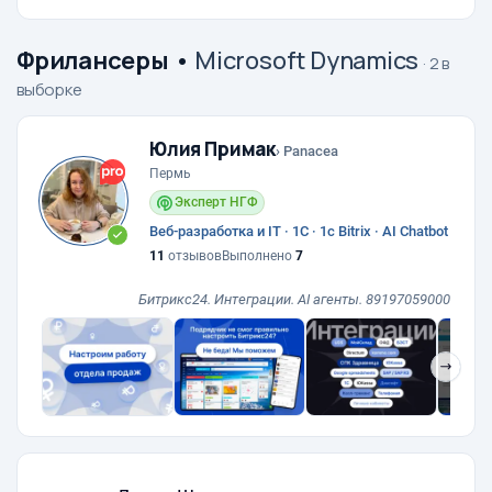
Фрилансеры
•
Microsoft Dynamics
· 2 в
выборке
Юлия Примак
› Panacea
Пермь
Эксперт НГФ
Веб-разработка и IT · 1С · 1с Bitrix · AI Chatbot
11
отзывов
Выполнено
7
Битрикс24. Интеграции. AI агенты. 89197059000
❯