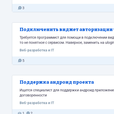
3
Подключенить виджет авторизации 
Требуется программист для помощи в подключении видж
то не понятное с сервисом. Наверное, заменить на ulo
Веб-разработка и IT
5
Поддержка андроид проекта
Ищется специалист для поддержки андроид приложения
договоренности
Веб-разработка и IT
1
2