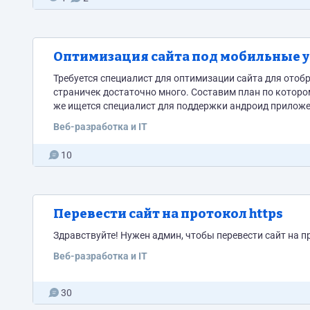
Оптимизация сайта под мобильные у
Требуется специалист для оптимизации сайта для отоб
страничек достаточно много. Составим план по которому
же ищется специалист для поддержки андроид приложе
договоренности, защищенная сделка. Писать в телеграм
Веб-разработка и IT
10
Перевести сайт на протокол https
Здравствуйте! Нужен админ, чтобы перевести сайт на пр
Веб-разработка и IT
30