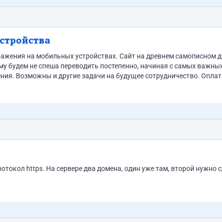
стройства
ражения на мобильных устройствах. Сайт на древнем самописном 
 будем не спеша переводить постепенно, начиная с самых важных. Т
ния. Возможны и другие задачи на будущее сотрудничество. Оплат
м: https://t.me/Al022021
отокол https. На сервере два домена, один уже там, второй нужно 