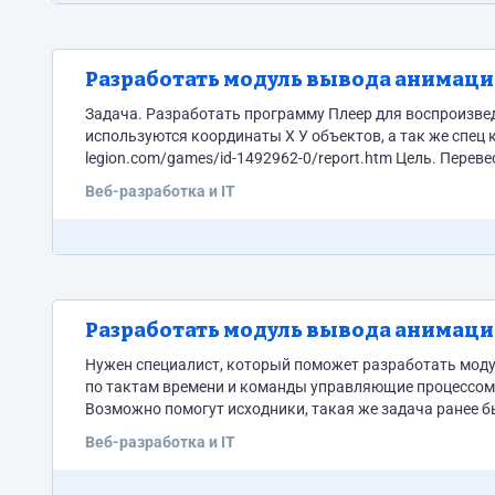
Разработать модуль вывода анимаци
Задача. Разработать программу Плеер для воспроизве
используются координаты Х У объектов, а так же спец команды действий. Пример реали
legion.com/games/id-1492962-0/report.htm Цель. Переве
совместимую с текущими основными браузерами. Структ
Веб-разработка и IT
бинарного файла. 2. Формирование движений игроков, 
Разработать модуль вывода анимаци
Нужен специалист, который поможет разработать мод
по тактам времени и команды управляющие процессом 
Возможно помогут исходники, такая же задача ранее бы
совместимости хотим 
Веб-разработка и IT