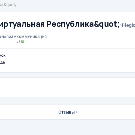
ка&quot;
иртуальная Республика&quot;
›
f-legi
ОНАЛИЗМ
КОММУНИКАЦИЯ
-
/10
нск
ода
Отзывы
3