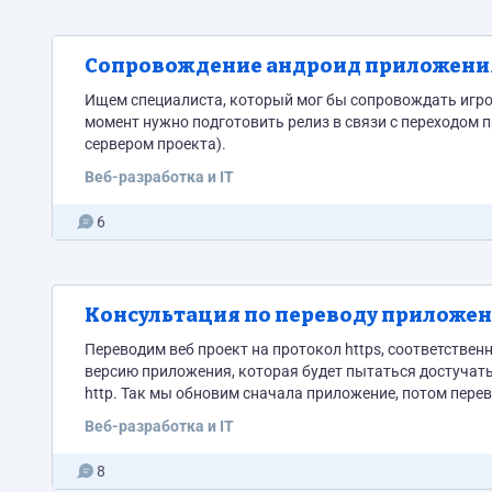
Сопровождение андроид приложени
Ищем специалиста, который мог бы сопровождать игро
момент нужно подготовить релиз в связи с переходом 
сервером проекта).
Веб-разработка и IT
6
Консультация по переводу приложени
Переводим веб проект на протокол https, соответствен
версию приложения, которая будет пытаться достучатьс
http. Так мы обновим сначала приложение, потом перев
Трудность в том, что тип протокола жестко зашит в акти
Веб-разработка и IT
8