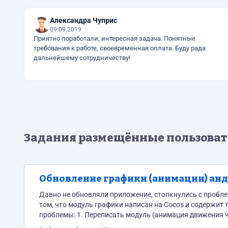
Александра Чуприс
09.09.2019
Приятно поработали, интересная задача. Понятные
требования к работе, своевременная оплата. Буду рада
дальнейшему сотрудничеству!
Задания размещённые пользоват
Обновление графики (анимации) ан
Давно не обновляли приложение, столкнулись с пробле
том, что модуль графики написан на Cocos и содержит только 32 бит библиотеки.
проблемы: 1. Переписать модуль (анимация движения человечков футболистов на поле). 2. Использовать анимацию с сайта
(может быть можно как то задействовать в андроид нара