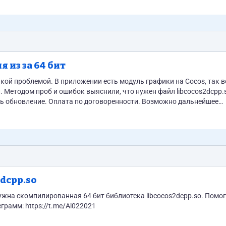
из за 64 бит
кой проблемой. В приложении есть модуль графики на Cocos, так в
ки. Методом проб и ошибок выяснили, что нужен файл libcocos2dcpp.
и. Возможно дальнейшее
еграмм: https://t.me/Al022021
2dcpp.so
нужна скомпилированная 64 бит библиотека libcocos2dcpp.so. Помог
грамм: https://t.me/Al022021