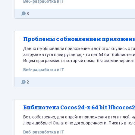
Веб-разработка и IT
8
Проблемы с обновлением приложения 
Давно не обновляли приложение и вот столкнулись с та
загрузке в гугл плей ругается, что нет 64 бит библиоте
Ищем программиста который помог бы скомпилировать обновление. Оплата по договоренност
сотрудничество по поддержке приложения. Писать в тел
Веб-разработка и IT
2
Библиотека Cocos 2d-x 64 bit libcocos
Вот, собственно, для апдейта приложения в гугл плей, 
люди, добрые! Оплата по договоренности. Писать в теле
Веб-разработка и IT