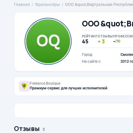
Главная
Фрилансеры
ООО &quot;Виртуальная Республи
ООО &quot;В
РЕЙТИНГ
ОТЗЫВЫ
ПРОФЕССИ
45
3
-
/10
Город
Смоле
На сайте с
2012 г
Freelance.Boutique
Премиум-сервис для лучших исполнителей
Отзывы
· 3