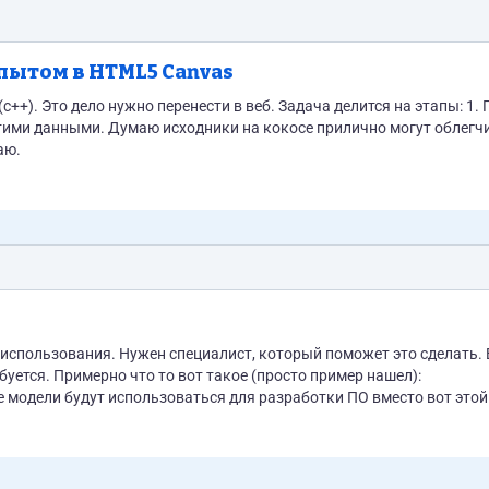
опытом в HTML5 Canvas
с++). Это дело нужно перенести в веб. Задача делится на этапы: 1.
этими данными. Думаю исходники на кокосе прилично могут облегчи
аю.
использования. Нужен специалист, который поможет это сделать. 
буется. Примерно что то вот такое (просто пример нашел):
 модели будут использоваться для разработки ПО вместо вот это
удет выглядеть и будущий матч, только в тру 3D.