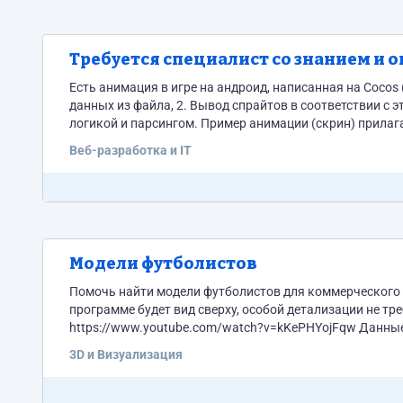
Требуется специалист со знанием и 
Есть анимация в игре на андроид, написанная на Cocos (
данных из файла, 2. Вывод спрайтов в соответствии с 
логикой и парсингом. Пример анимации (скрин) прилаг
Веб-разработка и IT
Модели футболистов
Помочь найти модели футболистов для коммерческого 
программе будет вид сверху, особой детализации не тре
https://www.youtube.com/watch?v=kKePHYojFqw Данные
анимации: https://c2n.me/49LmH2c В общем то, так же б
3D и Визуализация