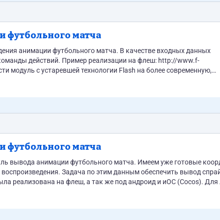
и футбольного матча
дения анимации футбольного матча. В качестве входных данных
зации на флеш: http://www.f-
сти модуль с устаревшей технологии Flash на более современную,
ура. Программа состоит из трех модулей: 1. Парсинг данных из
вывод информации и проекции...
и футбольного матча
уль вывода анимации футбольного матча. Имеем уже готовые коо
воспроизведения. Задача по этим данным обеспечить вывод спра
ла реализована на флеш, а так же под андроид и иОС (Cocos). Для
перевести на ХТМЛ5. Скрин прилагаю. Подробности и ТЗ в личке. Так же...