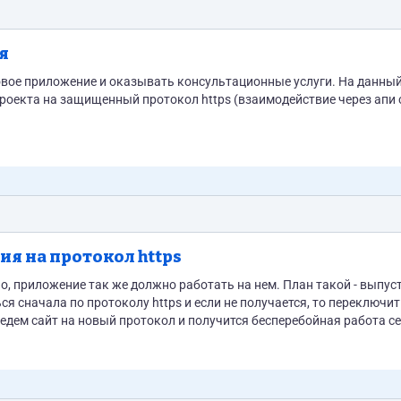
я
вое приложение и оказывать консультационные услуги. На данны
проекта на защищенный протокол https (взаимодействие через апи 
я на протокол https
но, приложение так же должно работать на нем. План такой - выпус
я сначала по протоколу https и если не получается, то переключит
едем сайт на новый протокол и получится бесперебойная работа с
вити, нет достаточной...