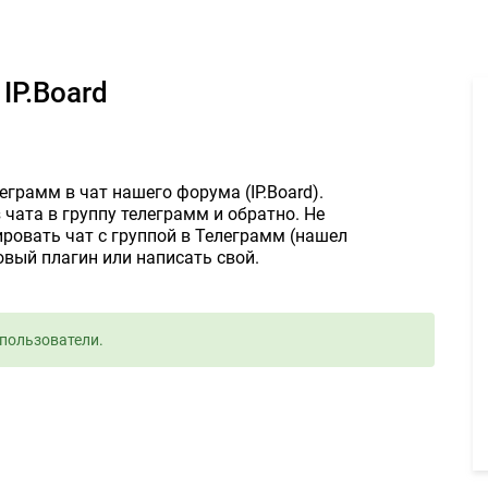
гин Телеграмм для чата IP.Board - Задание для фрилансеров #118
IP.Board
грамм в чат нашего форума (IP.Board).
чата в группу телеграмм и обратно. Не
ровать чат с группой в Телеграмм (нашел
овый плагин или написать свой.
пользователи.