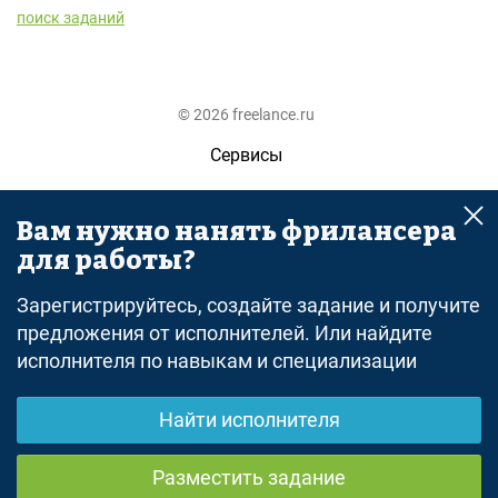
поиск заданий
© 2026 freelance.ru
Сервисы
Помощь
Вам нужно нанять фрилансера
Поиск
для работы?
Правила
Зарегистрируйтесь, создайте задание и получите
Оферта
предложения от исполнителей. Или найдите
исполнителя по навыкам и специализации
Политика конфиденциальности
Дисклеймер о ЗоЗПП
Найти исполнителя
Отказ от ответственности
Разместить задание