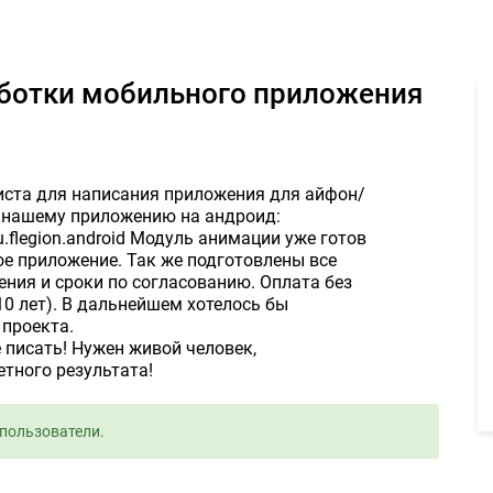
ист для разработки мобильного приложения - Задание для фрилан
аботки мобильного приложения
иста для написания приложения для айфон/
я нашему приложению на андроид:
=ru.flegion.android Модуль анимации уже готов
вое приложение. Так же подготовлены все
ния и сроки по согласованию. Оплата без
10 лет). В дальнейшем хотелось бы
проекта.
е писать! Нужен живой человек,
тного результата!
пользователи.