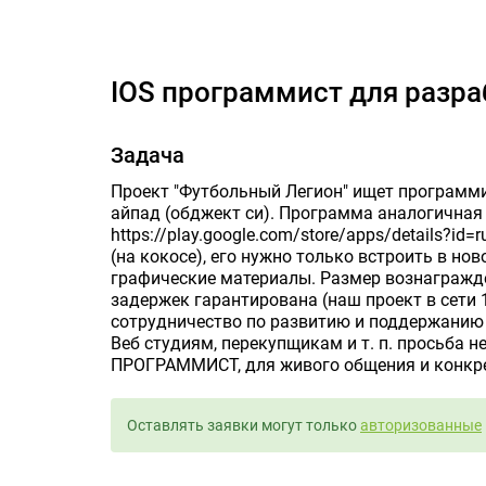
iOS программ
iOS программист для разр
Задача
Проект "Футбольный Легион" ищет программ
айпад (обджект си). Программа аналогична
https://play.google.com/store/apps/details?id
(на кокосе), его нужно только встроить в но
графические материалы. Размер вознагражде
задержек гарантирована (наш проект в сети 
сотрудничество по развитию и поддержанию 
Веб студиям, перекупщикам и т. п. просьба н
ПРОГРАММИСТ, для живого общения и конкре
Оставлять заявки могут только
авторизованные