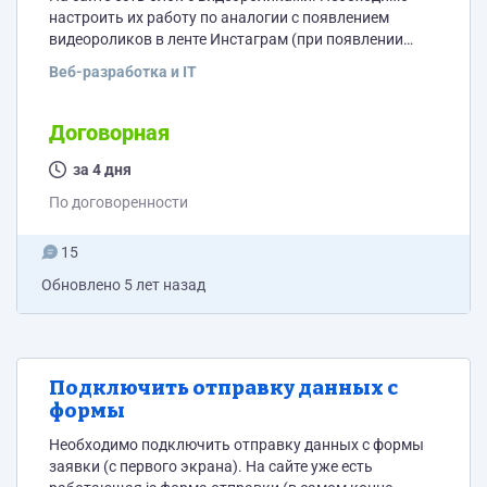
настроить их работу по аналогии с появлением
видеороликов в ленте Инстаграм (при появлении
видео на определенной части экрана телефона - оно
Веб-разработка и IT
начинает автоматически проигрываться или
останавливаться), и оптимизировать загрузку этих
видео (чтоб они минимально нагружали саму
Договорная
страницу). Как должно выглядеть: просматриваем
сайт сверху-вниз, начинают появляться эти видео и
за 4 дня
при появлении, например на 20% видео начинает
По договоренности
автоматически проигрываться,...
15
Обновлено
5 лет назад
Подключить отправку данных с
формы
Необходимо подключить отправку данных с формы
заявки (с первого экрана). На сайте уже есть