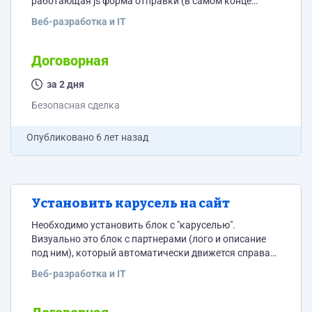
работающая js форма отправки (в самом конце
страницы), можно как-то использовать её. Сайт:
Веб-разработка и IT
remontdesign.pro (сайт только под мобильные)
Пожалуйста, пишите цену.
Договорная
за 2 дня
Безопасная сделка
Опубликовано
6 лет назад
Установить карусель на сайт
Необходимо установить блок с "каруселью".
Визуально это блок с партнерами (лого и описание
под ним), который автоматически движется справа
налево и при наведении (hover) сразу
Веб-разработка и IT
останавливается. Схема в описании. Не должен
нагружать страницу, плавное движение без
подтормаживаний. Ширина карусели = ширина