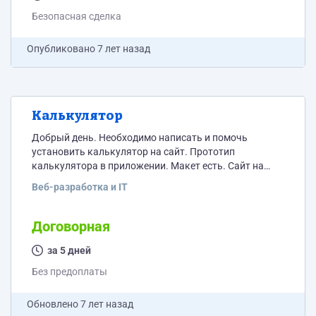
Безопасная сделка
Опубликовано
7 лет назад
Калькулятор
Добрый день. Необходимо написать и помочь
установить калькулятор на сайт. Прототип
калькулятора в приложении. Макет есть. Сайт на
конструкторе, cms нет. Сейчас там работает похожий
Веб-разработка и IT
калькулятор, нужно будет убрать все его скрипты и
всё что с ним связано из css и т.п. (или переделать на
новый).
Договорная
за 5 дней
Без предоплаты
Обновлено
7 лет назад