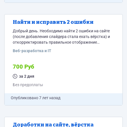
Найти и исправить 2 ошибки
Добрый день. Необходимо найти 2 ошибки на сайте
(после добавления слайдера стала ехать вёрстка) и
откорректировать правильное отображение
страницы, учитывая особенности работы сайта. Сайт
Веб-разработка и IT
собран на графическом конструкторе (без cms). Саму
вёрстку страниц не поменять (т.к. при дальнейшем
обновлении страницы вёрстка будет писаться
700 Руб
конструктором заново по-своему), корректировать
можно только стили и загрузочные файлы на фтп или
за 2 дня
добавлять/менять доп.код или скрипты на самой
Без предоплаты
странице.
Опубликовано
7 лет назад
Доработки на сайте, вёрстка