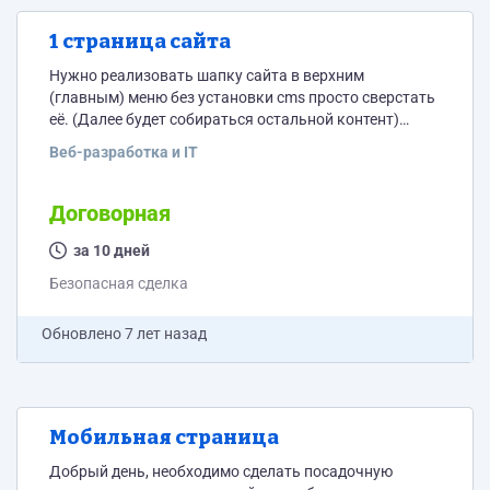
1 страница сайта
Нужно реализовать шапку сайта в верхним
(главным) меню без установки cms просто сверстать
её. (Далее будет собираться остальной контент)
Остальной контент на страницу готов но начинаем с
Веб-разработка и IT
шапки. Прототип шапки во вложении. Функционал:
пункты меню + кнопка вызова формы (кнопка с
пробегающим бликом и css эффектом "пульсации"),
Договорная
саму форму делать сейчас не нужно Что нужно от
за 10 дней
Вас: 1) Чистый код 2) Соблюдение сроков 3)...
Безопасная сделка
Обновлено
7 лет назад
Мобильная страница
Добрый день, необходимо сделать посадочную