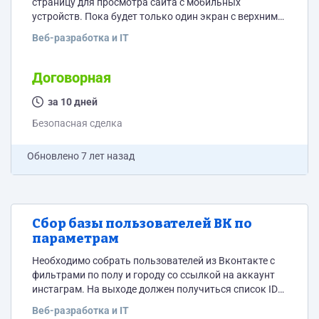
страницу для просмотра сайта с мобильных
устройств. Пока будет только один экран с верхним
открывающимся меню и слайдер с категориями
Веб-разработка и IT
товаров, на этом этапе больше ничего не нужно.
Макет собран в FIGMA. Нужно получить точное
соответствие макету (полная идентичность при
Договорная
наложении) Тип CMS по Вашему усмотрению
Примерная схема в приложении.
за 10 дней
Безопасная сделка
Обновлено
7 лет назад
Сбор базы пользователей ВК по
параметрам
Необходимо собрать пользователей из Вконтакте с
фильтрами по полу и городу со ссылкой на аккаунт
инстаграм. На выходе должен получиться список ID
Вконтакте с их ID в Инстаграм.
Веб-разработка и IT