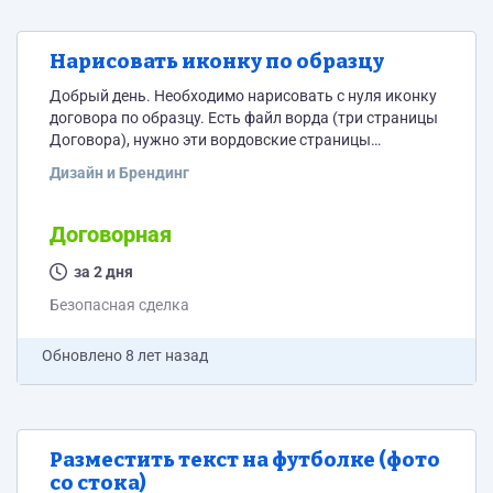
Нарисовать иконку по образцу
Добрый день. Необходимо нарисовать с нуля иконку
договора по образцу. Есть файл ворда (три страницы
Договора), нужно эти вордовские страницы
перевести в картинку (формат без разницы) чтобы
Дизайн и Брендинг
получилось отдельные 3 картинки (3 странички этого
Договора) и расположить их одна под другой
согласно образцу. Образец в приложении.
Договорная
за 2 дня
Безопасная сделка
Обновлено
8 лет назад
Разместить текст на футболке (фото
со стока)