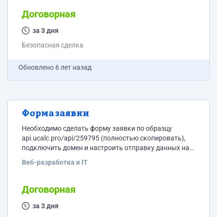
просто визуально оно работало, привязывать к
действию не нужно) 5) Добавить кнопки для
Договорная
переключения слайдера 6) Внести настройки
размеров для слайдера (для 2-х размеров)
за 3 дня
Необходимо перепроверить все отступы,...
Безопасная сделка
Обновлено
6 лет назад
Форма заявки
Необходимо сделать форму заявки по образцу
api.ucalc.pro/api/259795 (полностью скопировать),
подключить домен и настроить отправку данных на
почту. (Посадочная страница будет состоять только
Веб-разработка и IT
из этой формы)
Договорная
за 3 дня