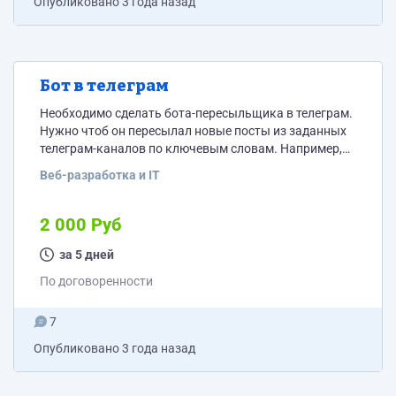
Опубликовано
3 года назад
Бот в телеграм
Необходимо сделать бота-пересыльщика в телеграм.
Нужно чтоб он пересылал новые посты из заданных
телеграм-каналов по ключевым словам. Например,
задаём ключевое слово "Мир", и если в указанных
Веб-разработка и IT
группах выходит пост с этим словом = бот сразу
пересылает этот пост к нам в отдельную группу.
2 000 Руб
за 5 дней
По договоренности
7
Опубликовано
3 года назад