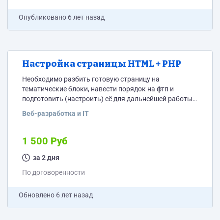
Опубликовано
6 лет назад
Настройка страницы HTML + PHP
Необходимо разбить готовую страницу на
тематические блоки, навести порядок на фтп и
подготовить (настроить) её для дальнейшей работы.
Собрали такую страницу:
Веб-разработка и IT
https://remontkvartirvsanktpeterburge.ru/calculator/
(смотрим только страницу, не весь сайт т.к. работать
нужно только с ней) Что надо сделать: 1) Надо чтоб
1 500 Руб
эта страница лежала на сервере отдельным html или
php файлом, состоящим из блока с уникальным
за 2 дня
контентом (контент именно для этой страницы,
По договоренности
который будет индексироваться...
Обновлено
6 лет назад