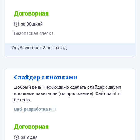
Нужно по этому образцу всё качественно перевести в
макет для вёрстки. Контент (иконки, кнопки) есть, но
Договорная
некачественный, в процессе нужно будет что-то
рисовать с нуля, переводить в swg и т.п.
за 30 дней
Безопасная сделка
Опубликовано
8 лет назад
Слайдер с кнопками
Добрый день; Необходимо сделать слайдер с двумя
кнопками навигации (см.приложение). Сайт на html
без cms.
Веб-разработка и IT
Договорная
за 3 дня