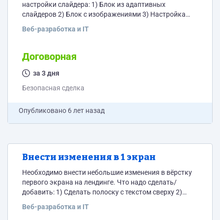
настройки слайдера: 1) Блок из адаптивных
слайдеров 2) Блок с изображениями 3) Настройка
слайдшоу в действующем слайдере Описание
Веб-разработка и IT
находится здесь:
https://www.figma.com/file/RGzrJeMWgYBvy5qkgPhYic/1-
%D0%AD%D0%9A%D0%A0%D0%90%D0%9D Сайт
Договорная
(лендинг) на html без cms, дизайн-квартир.рф
за 3 дня
Безопасная сделка
Опубликовано
6 лет назад
Внести изменения в 1 экран
Необходимо внести небольшие изменения в вёрстку
первого экрана на лендинге. Что надо сделать/
добавить: 1) Сделать полоску с текстом сверху 2)
Добавить кнопку (вести она никуда не будет пока) 3)
Веб-разработка и IT
Добавить текст 4) Видоизменить меню (нужно чтоб