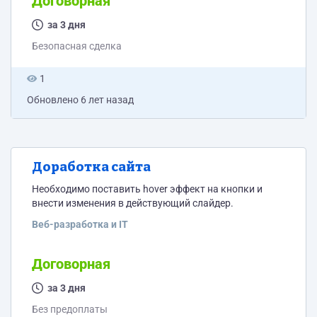
Договорная
экрана. Сайт без cms. Просто html + php. Пожалуйста,
пишите цену.
за 3 дня
Безопасная сделка
1
Обновлено
6 лет назад
Доработка сайта
Необходимо поставить hover эффект на кнопки и
внести изменения в действующий слайдер.
Веб-разработка и IT
Договорная
за 3 дня
Без предоплаты