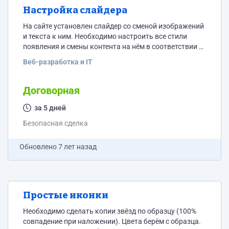
Настройка слайдера
На сайте установлен слайдер со сменой изображений
и текста к ним. Необходимо настроить все стили
появления и смены контента на нём в соответствии с
аналогичным примером на другом сайте. Нужно 100%
Веб-разработка и IT
точно повторить всю механику работы со слайдера-
образца и воспроизвести всё на нашем сайте. Сейчас
он работает но не совсем некорректно. Пожалуйста,
Договорная
пишите цену.
за 5 дней
Безопасная сделка
Обновлено
7 лет назад
Простые иконки
Необходимо сделать копии звёзд по образцу (100%
совпадение при наложении). Цвета берём с образца.