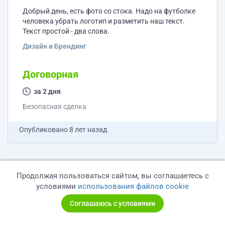
Добрый день, есть фото со стока. Надо на футболке
человека убрать логотип и разметить наш текст.
Текст простой - два слова.
Дизайн и Брендинг
Договорная
за 2 дня
Безопасная сделка
Опубликовано
8 лет назад
Продолжая пользоваться сайтом, вы соглашаетесь с
Корректировка работающей
условиями
использования файлов cookie
формы отправки
Добрый день; Необходимо откорректировать форму
Соглашаюсь с условиями
отправки: Есть работающая простая форма вида:
ИМЯ ТЕЛЕФОН ОТПРАВИТЬ Всё в одну строку на