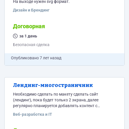
На выходе нужен svg формат.
Дизайн и Брендинг
Договорная
за 1 день
Безопасная сделка
Опубликовано
7 лет назад
Лендинг-многостраничник
Необходимо сделать по макету сделать сайт
(лендинг), пока будет только 2 экрана, далее
регулярно планируется добавлять контент с
переходом в многостраничник. 1 экран: шапка с
Веб-разработка и IT
верхним меню + слайдер с меняющимися
изображениями на всю ширину + форма заявки с
кнопками и бегунком 2 экран: портфолио (слайдер) с