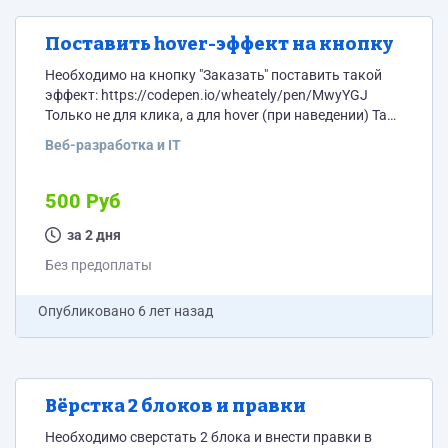
Поставить hover-эффект на кнопку
Необходимо на кнопку "Заказать" поставить такой
эффект: https://codepen.io/wheately/pen/MwyYGJ
Только не для клика, а для hover (при наведении) Там
сейчас стоит что-то похожее, его надо заменить.
Веб-разработка и IT
Также на кнопке установлена анимация (пульсация),
нужно эту пульсацию сделать более редкой -
поставить интервал, например чтоб она запускалась
500 Руб
каждые 2 сек. Где делать:
https://remontkvartirvsanktpeterburge.ru/portfolio/ CMS
за 2 дня
там нет.
Без предоплаты
Опубликовано
6 лет назад
Вёрстка 2 блоков и правки
Необходимо сверстать 2 блока и внести правки в