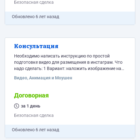
Безопасная сделка
Обновлено
6 лет назад
Консультация
Необходимо написать инструкцию по простой
подготовке видео для размещения в инстаграм. Что
надо сделать: 1 Вариант: наложить изображение на
видео, которое исчезает через 8 сек 2 Вариант: в
Видео, Анимация и Моушен
начало видео поставить произвольный кадр
(обложку) который исчезнет через 2 сек Несколько
раз пытался сделать сам, но получалось с косяками:
Договорная
то видео меняет пропорции, то изображение
наложенное некорретно показывается и т.п., поэтому
за 1 день
решил не тратить больше...
Безопасная сделка
Обновлено
6 лет назад