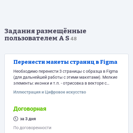
Задания размещённые
пользователем A S
48
Перенести макеты страниц в Figma
Необходимо перенести 3 страницы с образца в Figma
(для дальнейшей работы с этими макетами). Мелкие
элементы: иконки и т.п. - отрисовка в векторе с
образца. Т.е., имеется изображения 3-х страниц и
Иллюстрация и Цифровое искусство
надо такие же страницы нарисовать в Фигма.
Договорная
за 3 дня
По договоренности