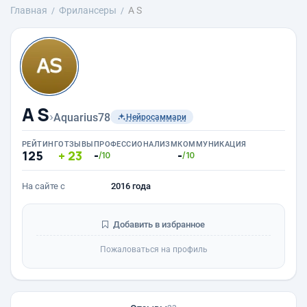
Главная
Фрилансеры
A S
A S
›
Aquarius78
Нейросаммари
РЕЙТИНГ
ОТЗЫВЫ
ПРОФЕССИОНАЛИЗМ
КОММУНИКАЦИЯ
125
23
-
-
/10
/10
На сайте с
2016 года
Добавить в избранное
Пожаловаться на профиль