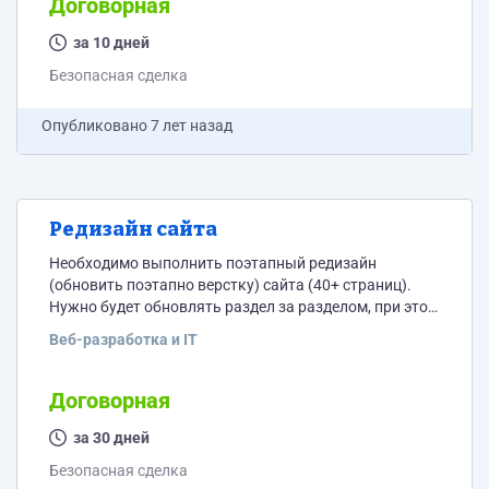
Договорная
кнопками и категориями + 2 формы заявки Дизайн
разрабатывать не нужно. Что нужно от Вас: 1)
за 10 дней
Чистый...
Безопасная сделка
Опубликовано
7 лет назад
Редизайн сайта
Необходимо выполнить поэтапный редизайн
(обновить поэтапно верстку) сайта (40+ страниц).
Нужно будет обновлять раздел за разделом, при этом
нужно чтоб старая версия сайта оставалась
Веб-разработка и IT
работоспособной (чтобы не отключать на период
работ). У старой версии нет движка, на хостинге
лежат просто статические html страницы. Как это
Договорная
будет выглядеть: делаем макет "Портфолио",
верстаем его под ключ и выкладываем вместо
за 30 дней
старого раздела "Портфолио" не трогая при этом...
Безопасная сделка