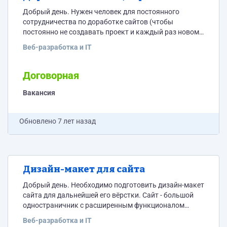
Добрый день. Нужен человек для постоянного
сотрудничества по доработке сайтов (чтобы
постоянно не создавать проект и каждый раз новому
исполнителю не объяснять как всё работает и что
Веб-разработка и IT
требуется) Нужно будет вносить мелкие и не очень
доработки на сайт (внедрять формы, кнопки,
слайдеры, калькуляторы, меню, искать ошибки и
Договорная
т.п.). В основном работа будет с одним сайтом, но
периодически нам требуется делать что-то ещё. Сайт
Вакансия
сделан...
Обновлено
7 лет назад
Дизайн-макет для сайта
Добрый день. Необходимо подготовить дизайн-макет
сайта для дальнейшей его вёрстки. Сайт - большой
одностраничник с расширенным функционалом
(калькулятор, формы, портфолио, интерактивные
Веб-разработка и IT
элементы и т.п.). Сам дизайн готов - собран в Paint.