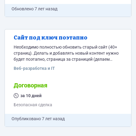
Обновлено
7 лет назад
Сайт под ключ поэтапно
Необходимо полностью обновить старый сайт (40+
страниц). Делать и добавлять новый контент нужно
будет поэтапно, страница за страницей (делаем
проект страницы – согласовываем – реализовываем
Веб-разработка и IT
– берём следующую страницу и т.п.) Что нужно от
Вас: 1) Чистый код 2) Соблюдение сроков 3) Точное
соответствие макету 4) Умение делать быструю
Договорная
загрузку при большом количестве контента 5) Надо
будет реализовывать многошаговые калькуляторы,
за 10 дней
блоки с комментариями (не...
Безопасная сделка
Опубликовано
7 лет назад