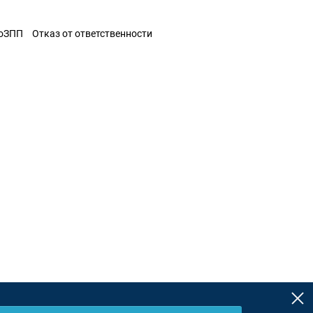
ЗоЗПП
Отказ от ответственности