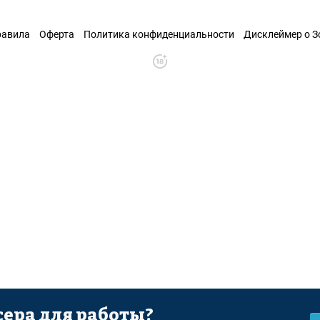
равила
Оферта
Политика конфиденциальности
Дисклеймер о 
ера для работы?