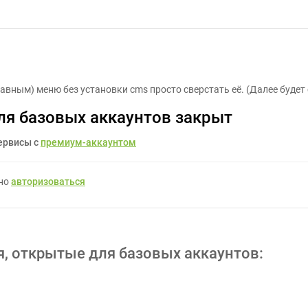
1 страница сайта - Задание для фрилансеров #1163601
авным) меню без установки cms просто сверстать её. (Далее буде
ля базовых аккаунтов закрыт
ервисы с
премиум-аккаунтом
жно
авторизоваться
я, открытые для базовых аккаунтов: