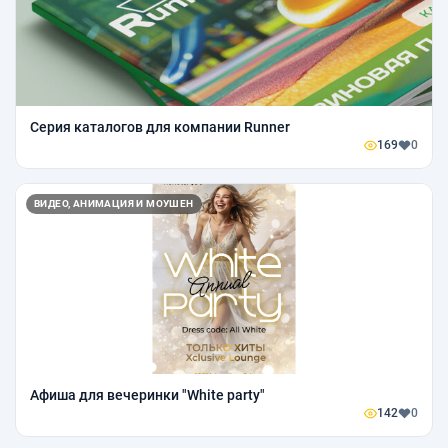
Серия каталогов для компании Runner
169
0
ВИДЕО, АНИМАЦИЯ И МОУШЕН
Афиша для вечеринки "White party"
142
0