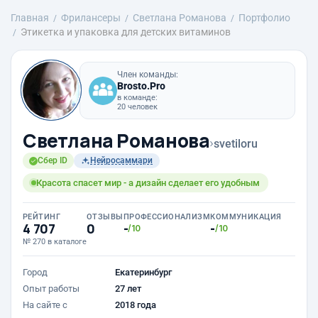
Главная
Фрилансеры
Светлана Романова
Портфолио
Этикетка и упаковка для детских витаминов
Член команды:
Brosto.Pro
в команде:
20 человек
Светлана Романова
›
svetiloru
Сбер ID
Нейросаммари
Красота спасет мир - а дизайн сделает его удобным
РЕЙТИНГ
ОТЗЫВЫ
ПРОФЕССИОНАЛИЗМ
КОММУНИКАЦИЯ
4 707
0
-
-
/10
/10
№ 270 в каталоге
Город
Екатеринбург
Опыт работы
27 лет
На сайте с
2018 года