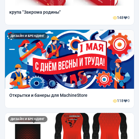
крупа "Закрома родины"
148
0
ДИЗАЙН И БРЕНДИНГ
Открытки и банеры для MachineStore
118
0
ДИЗАЙН И БРЕНДИНГ