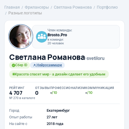
Главная
Фрилансеры
Светлана Романова
Портфолио
Разные логотипы
Член команды:
Brosto.Pro
в команде:
20 человек
Светлана Романова
›
svetiloru
Сбер ID
Нейросаммари
Красота спасет мир - а дизайн сделает его удобным
РЕЙТИНГ
ОТЗЫВЫ
ПРОФЕССИОНАЛИЗМ
КОММУНИКАЦИЯ
4 707
0
-
-
/10
/10
№ 270 в каталоге
Город
Екатеринбург
Опыт работы
27 лет
На сайте с
2018 года